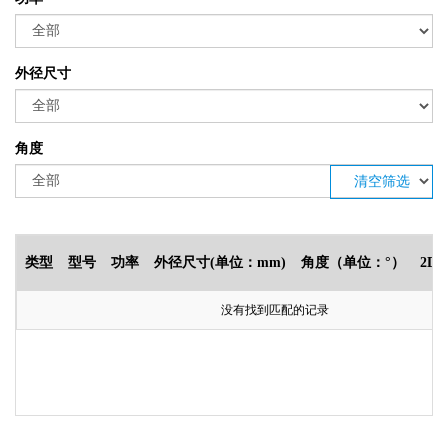
外径尺寸
角度
清空筛选
类型
型号
功率
外径尺寸(单位：mm)
角度（单位：°）
2D
没有找到匹配的记录