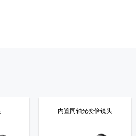
头
内置同轴光变倍镜头