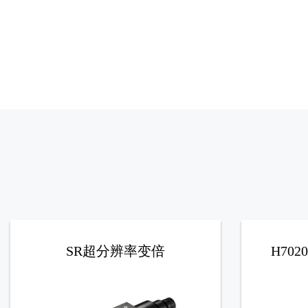
SR超分辨率变倍
H70