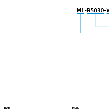
类型
型号