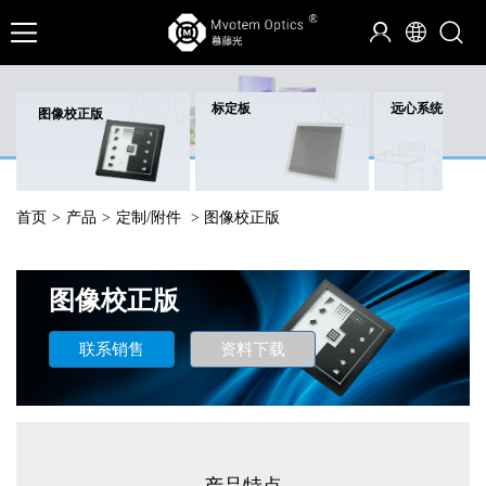
标定板
远心系统C型结
图像校正版
首页
>
产品
>
定制/附件
> 图像校正版
图像校正版
联系销售
资料下载