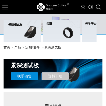
接圈
光学平台
景深测试板
首页
>
产品
>
定制/附件
> 景深测试板
景深测试板
联系销售
资料下载