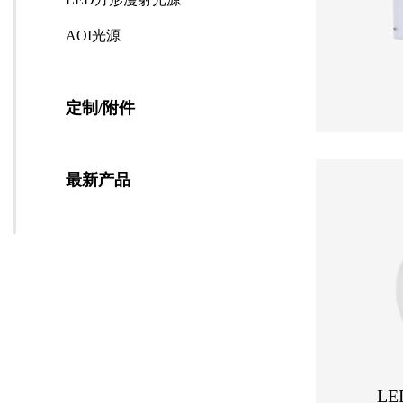
AOI光源
定制/附件
最新产品
L