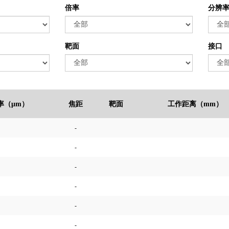
倍率
分辨
靶面
接口
率（μm）
焦距
靶面
工作距离（mm）
-
-
-
-
-
-