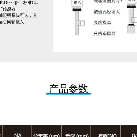
0.8～8倍，标准C口
 ″传感器
轴照明系统可选，分
远心同轴镜头
产品参数