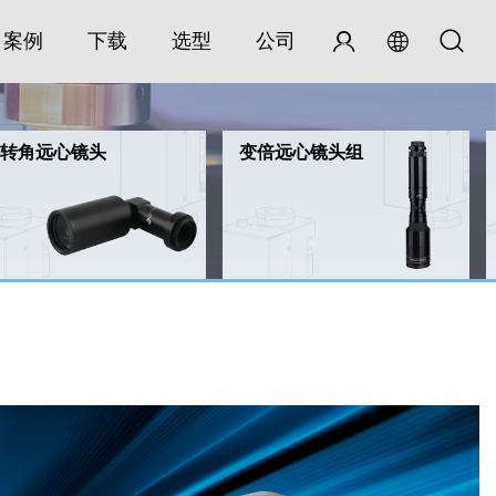
案例
下载
选型
公司
0°转角远心镜头
变倍远心镜头组